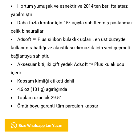
Hortum yumuşak ve esnektir ve 2014’ten beri ftalatsız
yapılmıştır
Daha fazla konfor için 15º açıyla sabitlenmiş paslanmaz
çelik binaurallar
Adsoft
Plus silikon kulaklık uçları , en üst düzeyde
™
kullanım rahatlığı ve akustik sızdırmazlık için yeni geçmeli
bağlantıya sahiptir.
Aksesuar kiti, iki çift yedek Adsoft
Plus kulak ucu
™
içerir
Kapsam kimliği etiketi dahil
4,6 oz (131 g) ağırlığında
Toplam uzunluk 29.5″
Ömür boyu garanti tüm parçaları kapsar
Bize Whatsapp’tan Yazın