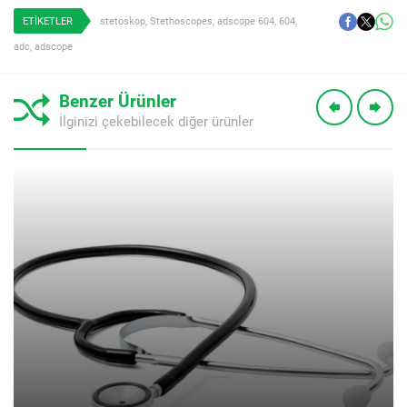
ETİKETLER
stetoskop
,
Stethoscopes
,
adscope 604
,
604
,
adc
,
adscope
Benzer Ürünler
İlginizi çekebilecek diğer ürünler
Müşteri Temsilcisi