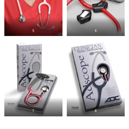
5
6
7
8