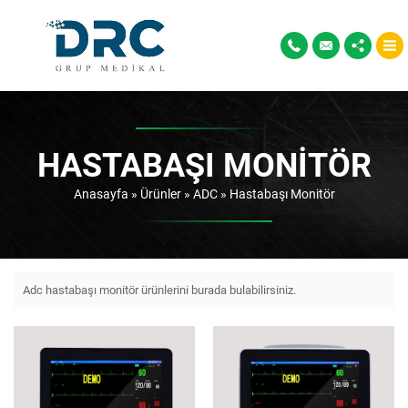
HASTABAŞI MONITÖR
Anasayfa
»
Ürünler
»
ADC
»
Hastabaşı Monitör
Adc hastabaşı monitör ürünlerini burada bulabilirsiniz.