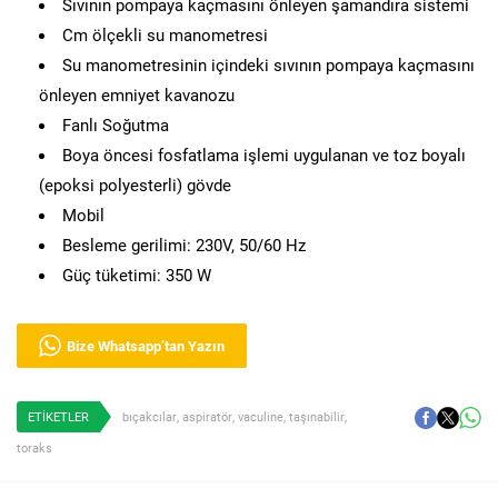
Sıvının pompaya kaçmasını önleyen şamandıra sistemi
Cm ölçekli su manometresi
Su manometresinin içindeki sıvının pompaya kaçmasını
önleyen emniyet kavanozu
Fanlı Soğutma
Boya öncesi fosfatlama işlemi uygulanan ve toz boyalı
(epoksi polyesterli) gövde
Mobil
Besleme gerilimi: 230V, 50/60 Hz
Güç tüketimi: 350 W
Bize Whatsapp’tan Yazın
ETİKETLER
bıçakcılar
,
aspiratör
,
vaculine
,
taşınabilir
,
toraks