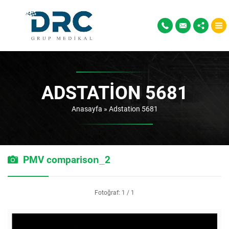
ADSTATION 5681
Anasayfa
»
Adstation 5681
PMV comparison_2
Fotoğraf: 1 / 1