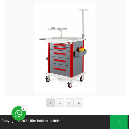
Müşteri Temsilcisi
Cevap Yaz
1
2
3
4
1
Copyright © 2021 tüm hakları saklıdır.