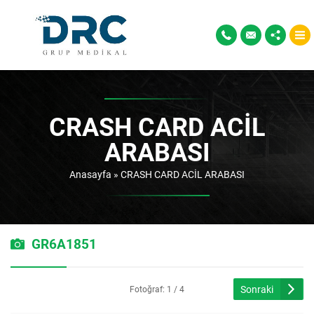
CRASH CARD ACİL
ARABASI
Anasayfa
»
CRASH CARD ACİL ARABASI
GR6A1851
Sonraki
Fotoğraf: 1 / 4