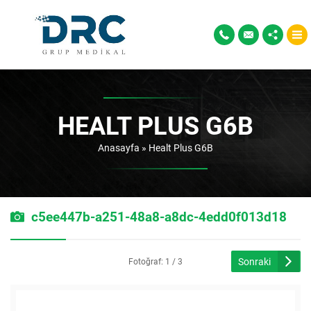
HEALT PLUS G6B
Anasayfa
»
Healt Plus G6B
c5ee447b-a251-48a8-a8dc-4edd0f013d18
Sonraki
Fotoğraf: 1 / 3