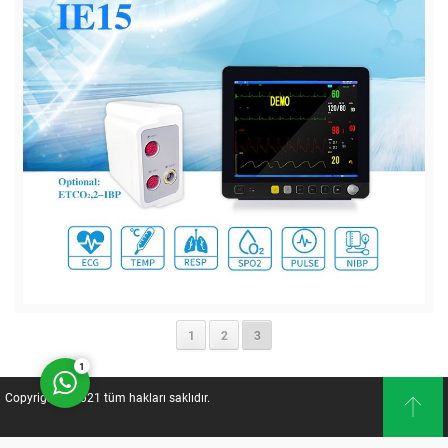
Müşteri Temsilcisi
Cevap Yaz
1
2
3
1
Copyright © 2021 tüm hakları saklıdır.