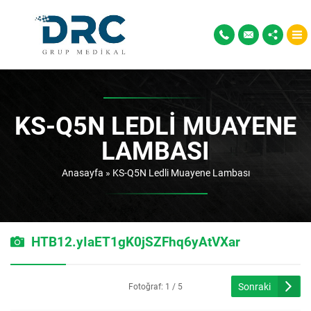
KS-Q5N LEDLI MUAYENE
LAMBASI
Anasayfa
»
KS-Q5N Ledli Muayene Lambası
HTB12.yIaET1gK0jSZFhq6yAtVXar
Sonraki
Fotoğraf: 1 / 5