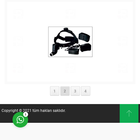
Müşteri Temsilcisi
1
2
3
4
Cevap Yaz
Copyright © 2021 tüm hakları saklıdır.
1