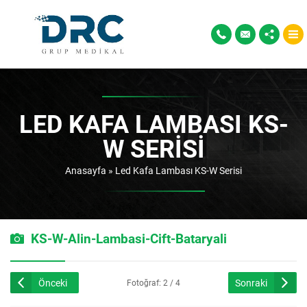
LED KAFA LAMBASI KS-
W SERISI
Anasayfa
»
Led Kafa Lambası KS-W Serisi
KS-W-Alin-Lambasi-Cift-Bataryali
Önceki
Sonraki
Fotoğraf: 2 / 4