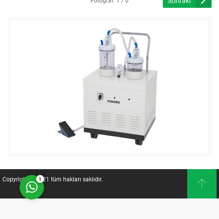
Sonraki
Fotoğraf: 1 / 0
Müşteri Temsilcisi
Cevap Yaz
Copyright © 2021 tüm hakları saklıdır.
1