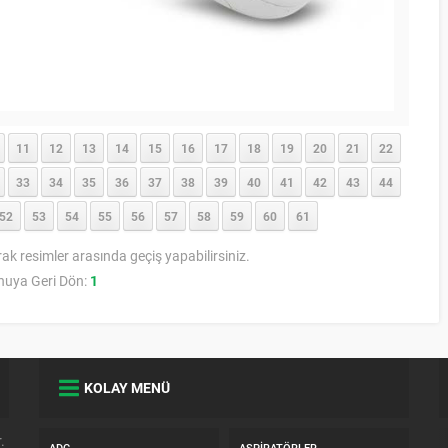
11
12
13
14
15
16
17
18
19
20
21
22
33
34
35
36
37
38
39
40
41
42
43
44
52
53
54
55
56
57
58
59
60
61
rak resimler arasında geçiş yapabilirsiniz.
nuya Geri Dön:
1
KOLAY MENÜ
.
ADC
ASPIRATÖRLER