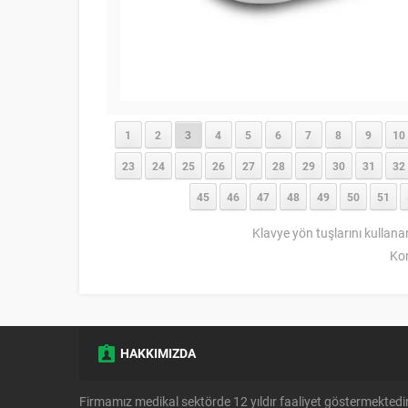
1
2
3
4
5
6
7
8
9
10
23
24
25
26
27
28
29
30
31
32
45
46
47
48
49
50
51
Klavye yön tuşlarını kullana
Ko
HAKKIMIZDA
Firmamız medikal sektörde 12 yıldır faaliyet göstermektedir