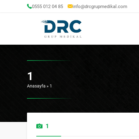
0555 012 04 85
info@drcgrupmedikal.com
1
Anasayfa
»
1
1