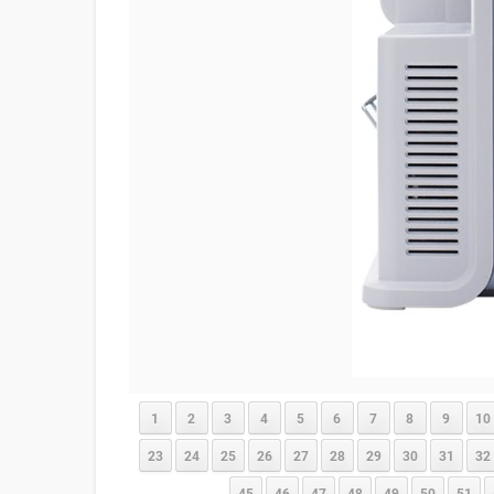
1
2
3
4
5
6
7
8
9
10
23
24
25
26
27
28
29
30
31
32
45
46
47
48
49
50
51