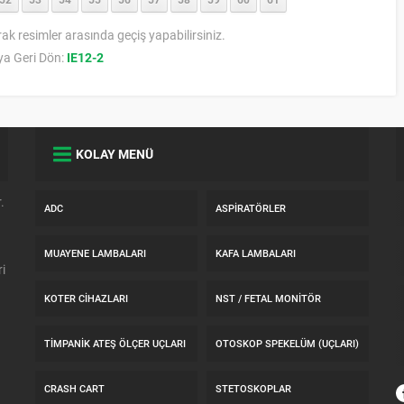
rak resimler arasında geçiş yapabilirsiniz.
a Geri Dön:
IE12-2
KOLAY MENÜ
.
ADC
ASPIRATÖRLER
MUAYENE LAMBALARI
KAFA LAMBALARI
i
KOTER CIHAZLARI
NST / FETAL MONITÖR
TIMPANIK ATEŞ ÖLÇER UÇLARI
OTOSKOP SPEKELÜM (UÇLARI)
CRASH CART
STETOSKOPLAR