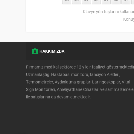
Klavye yön tuşlarını kullana
Konuy
HAKKIMIZDA
Firmamız medikal sektörde 12 yıldır faaliyet göstermektedir
Uzmanlaştığı Hastabasi monitörü,Tansiyon Aletleri,
Müşteri Temsilcisi
Termometreler, Aydınlatma grupları Laringoskoplar, Vital
Sign Monitörleri, Ameliyathane Cihazları ve sarf malzemeler
ile satışlarına da devam etmektedir.
Cevap Yaz