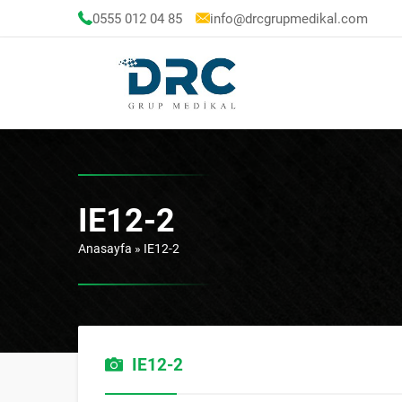
0555 012 04 85
info@drcgrupmedikal.com
IE12-2
Anasayfa
»
IE12-2
IE12-2