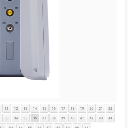
11
12
13
14
15
16
17
18
19
20
21
22
33
34
35
36
37
38
39
40
41
42
43
44
52
53
54
55
56
57
58
59
60
61