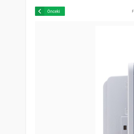
Önceki
F