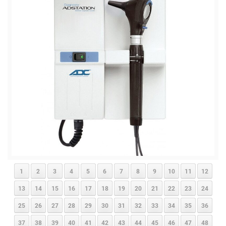
Müşteri Temsilcisi
1
2
3
4
5
6
7
8
9
10
11
12
13
14
15
16
17
18
19
20
21
22
23
24
25
26
27
28
29
30
31
32
33
34
35
36
37
38
39
40
41
42
43
44
45
46
47
48