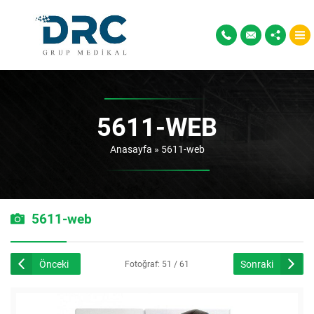
5611-WEB
Anasayfa
»
5611-web
5611-web
Önceki
Sonraki
Fotoğraf: 51 / 61