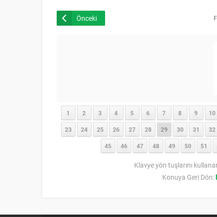
Önceki
F
1
2
3
4
5
6
7
8
9
10
23
24
25
26
27
28
29
30
31
32
45
46
47
48
49
50
51
Klavye yön tuşlarını kullana
Konuya Geri Dön: