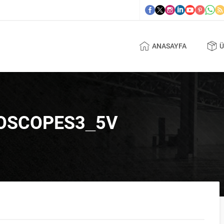
ANASAYFA
Ü
OSCOPES3_5V