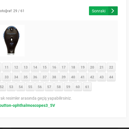
Sonraki
otoğraf: 29 / 61
11
12
13
14
15
16
17
18
19
20
21
22
33
34
35
36
37
38
39
40
41
42
43
44
52
53
54
55
56
57
58
59
60
61
rak resimler arasında geçiş yapabilirsiniz.
button-ophthalmoscopes3_5V