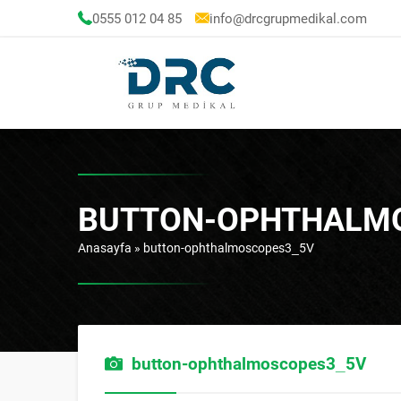
0555 012 04 85
info@drcgrupmedikal.com
BUTTON-OPHTHALM
Anasayfa
»
button-ophthalmoscopes3_5V
button-ophthalmoscopes3_5V