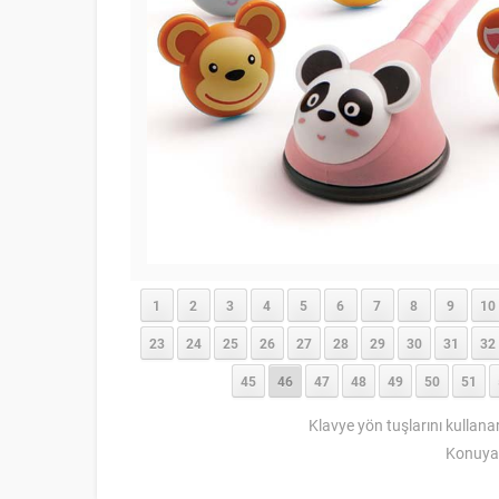
1
2
3
4
5
6
7
8
9
10
23
24
25
26
27
28
29
30
31
32
45
46
47
48
49
50
51
Klavye yön tuşlarını kullana
Konuya