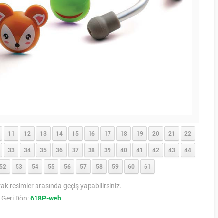
11
12
13
14
15
16
17
18
19
20
21
22
33
34
35
36
37
38
39
40
41
42
43
44
52
53
54
55
56
57
58
59
60
61
rak resimler arasında geçiş yapabilirsiniz.
 Geri Dön:
618P-web