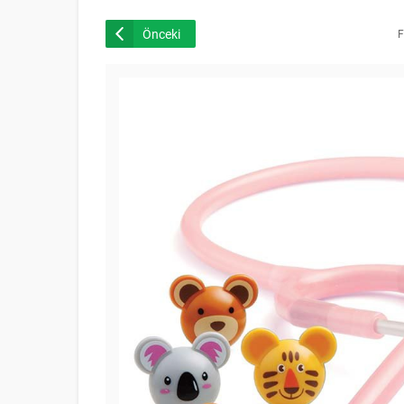
Önceki
F