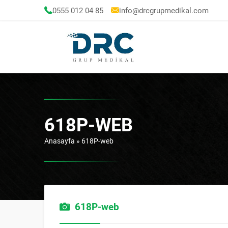
0555 012 04 85
info@drcgrupmedikal.com
618P-WEB
Anasayfa
»
618P-web
618P-web