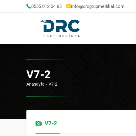
0555 012 04 85
info@drcgrupmedikal.com
V7-2
Anasayfa
»
V7-2
V7-2