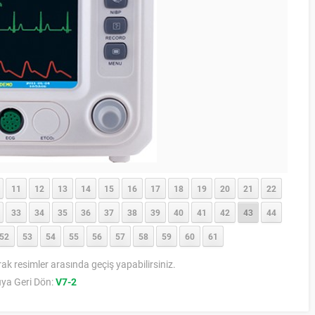
11
12
13
14
15
16
17
18
19
20
21
22
33
34
35
36
37
38
39
40
41
42
43
44
52
53
54
55
56
57
58
59
60
61
rak resimler arasında geçiş yapabilirsiniz.
ya Geri Dön:
V7-2