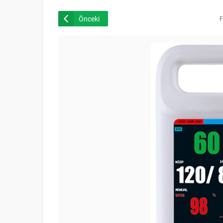
Önceki
F