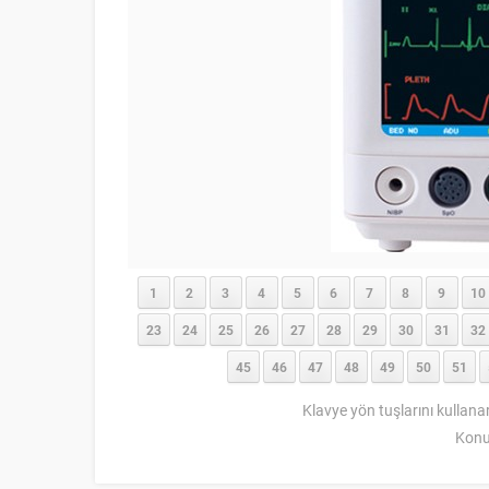
1
2
3
4
5
6
7
8
9
10
23
24
25
26
27
28
29
30
31
32
45
46
47
48
49
50
51
Klavye yön tuşlarını kullana
Konu